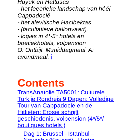
Hüyük en Hattusas
- het feeërieke landschap van héél
Cappadocië
- het alevitische Hacibektas
- (facultatieve ballonvaart).
- logies in 4*-5* hotels en
boetiekhotels, volpension
O: Ontbijt M:middagmaal A:
avondmaal.
i
Contents
TransAnatolie TA5001: Culturele
Turkije Rondreis 9 Dagen: Volledige
Tour van Cappadocië en de
Hittieten: Erosie schrijft
geschiedenis, volpension (4*/5*/
boutiques hotels )
Dag 1: Brussel - Istanbul –