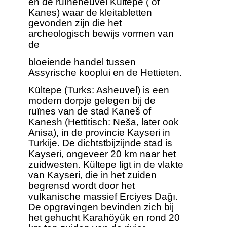
en de ruïneheuvel Kültepe ( of
Kanes) waar de kleitabletten
gevonden zijn die het
archeologisch bewijs vormen van
de
bloeiende handel tussen
Assyrische kooplui en de Hettieten.
Kültepe (Turks: Asheuvel) is een
modern dorpje gelegen bij de
ruïnes van de stad Kaneš of
Kanesh (Hettitisch: Neša, later ook
Anisa), in de provincie Kayseri in
Turkije. De dichtstbijzijnde stad is
Kayseri, ongeveer 20 km naar het
zuidwesten. Kültepe ligt in de vlakte
van Kayseri, die in het zuiden
begrensd wordt door het
vulkanische massief Erciyes Dağı.
De opgravingen bevinden zich bij
het gehucht Karahöyük en rond 20