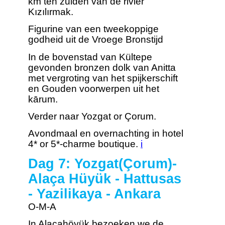
km ten zuiden van de rivier
Kızılırmak.
Figurine van een tweekoppige
godheid uit de Vroege Bronstijd
In de bovenstad van Kültepe
gevonden bronzen dolk van Anitta
met vergroting van het spijkerschift
en Gouden voorwerpen uit het
kārum.
Verder naar Yozgat or Çorum.
Avondmaal en overnachting in hotel
4* or 5*-charme boutique.
i
Dag 7: Yozgat(Çorum)-
Alaça Hüyük - Hattusas
- Yazilikaya - Ankara
O-M-A
In Alacahöyük bezoeken we de