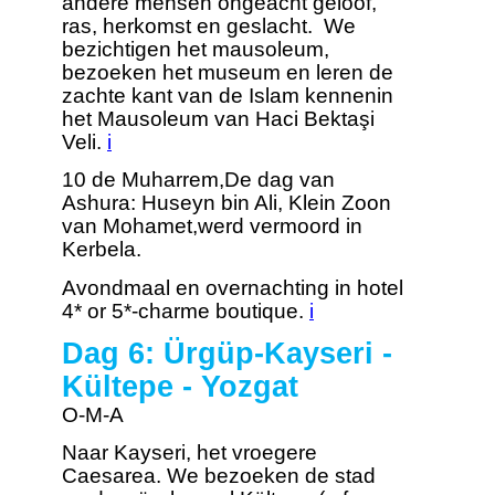
andere mensen ongeacht geloof,
ras, herkomst en geslacht. We
bezichtigen het mausoleum,
bezoeken het museum en leren de
zachte kant van de Islam kennenin
het Mausoleum van Haci Bektaşi
Veli.
i
10 de Muharrem,De dag van
Ashura: Huseyn bin Ali, Klein Zoon
van Mohamet,werd vermoord in
Kerbela.
Avondmaal en overnachting in hotel
4* or 5*-charme boutique.
i
Dag 6: Ürgüp-Kayseri -
Kültepe - Yozgat
O-M-A
Naar Kayseri, het vroegere
Caesarea. We bezoeken de stad