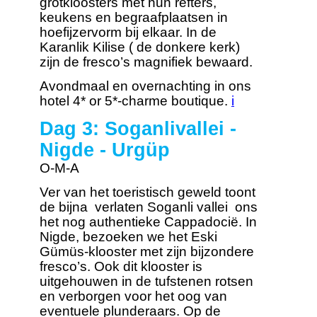
grotkloosters met hun refters,
keukens en begraafplaatsen in
hoefijzervorm bij elkaar. In de
Karanlik Kilise ( de donkere kerk)
zijn de fresco’s magnifiek bewaard.
Avondmaal en overnachting in ons
hotel 4* or 5*-charme boutique.
i
Dag 3: Soganlivallei -
Nigde - Urgüp
O-M-A
Ver van het toeristisch geweld toont
de bijna verlaten Soganli vallei ons
het nog authentieke Cappadocië. In
Nigde, bezoeken we het Eski
Gümüs-klooster met zijn bijzondere
fresco’s. Ook dit klooster is
uitgehouwen in de tufstenen rotsen
en verborgen voor het oog van
eventuele plunderaars. Op de