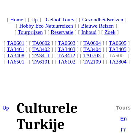
[
Home
]
[
Up
]
[
Geloof Tours
]
[
Gezondheidsreizen
]
[
Hobby Eco Natuurreizen
]
[
Blauwe Reizen
]
[
Tourprijzen
]
[
Reservatie
]
[
Inhoud
]
[
Zoek
]
[
TA0601
]
[
TA0602
]
[
TA0603
]
[
TA0604
]
[
TA0605
]
[
TA3401
]
[
TA3402
]
[
TA3403
]
[
TA3404
]
[
TA3405
]
[
TA3408
]
[
TA3411
]
[
TA3412
]
[
TA0703
]
[ TA5001 ]
[
TA6501
]
[
TA6101
]
[
TA6102
]
[
TA2109
]
[
TA3804
]
Culturele
Up
Tours
En
Turkije
Fr