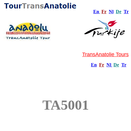
En
Fr
Nl
De
Tr
TransAnatolie Tours
En
Fr
Nl
De
Tr
TA5001