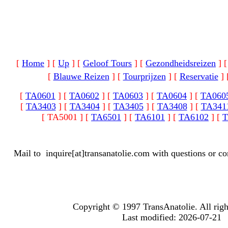
[
Home
]
[
Up
]
[
Geloof Tours
]
[
Gezondheidsreizen
]
[
Blauwe Reizen
]
[
Tourprijzen
]
[
Reservatie
]
[
TA0601
]
[
TA0602
]
[
TA0603
]
[
TA0604
]
[
TA060
[
TA3403
]
[
TA3404
]
[
TA3405
]
[
TA3408
]
[
TA341
[ TA5001 ]
[
TA6501
]
[
TA6101
]
[
TA6102
]
[
T
Mail to
inquire[at]transanatolie.com
with questions or co
Copyright © 1997 TransAnatolie. All righ
Last modified: 2026-07-21