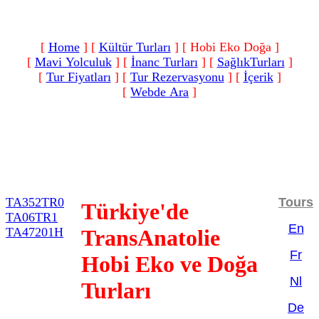
[
Home
]
[
Kültür Turları
]
[ Hobi Eko Doğa ]
[
Mavi Yolculuk
]
[
İnanc Turları
]
[
SağlıkTurları
]
[
Tur Fiyatları
]
[
Tur Rezervasyonu
]
[
İçerik
]
[
Webde Ara
]
TA352TR0
Tours
Türkiye'de
TA06TR1
En
TA47201H
TransAnatolie
Fr
Hobi Eko ve Doğa
Nl
Turları
De