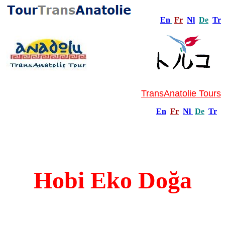
En
Fr
Nl
De
Tr
TransAnatolie Tours
En
Fr
Nl
De
Tr
Hobi Eko Doğa