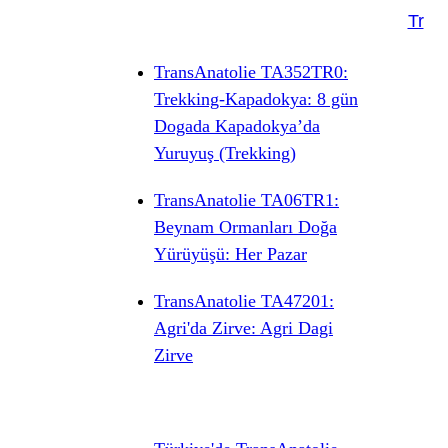
Tr
TransAnatolie TA352TR0:
Trekking-Kapadokya: 8 gün
Dogada Kapadokya’da
Yuruyuş (Trekking)
TransAnatolie TA06TR1:
Beynam Ormanları Doğa
Yürüyüşü: Her Pazar
TransAnatolie TA47201:
Agri'da Zirve: Agri Dagi
Zirve