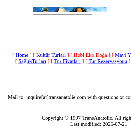
[
Home
]
[
Kültür Turları
]
[ Hobi Eko Doğa ]
[
Mavi Y
[
SağlıkTurları
]
[
Tur Fiyatları
]
[
Tur Rezervasyonu
]
Mail to
inquire[at]transanatolie.com
with questions or co
Copyright © 1997 TransAnatolie. All righ
Last modified: 2026-07-21