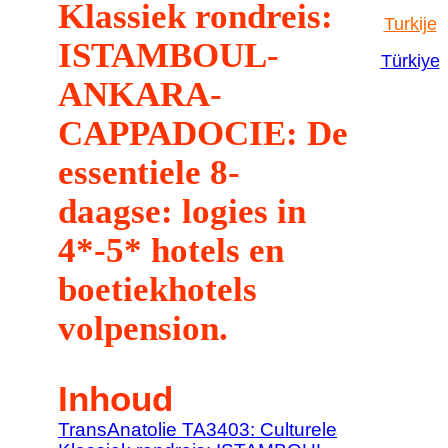
Klassiek rondreis:
Turkije
ISTAMBOUL-
Türkiye
ANKARA-
CAPPADOCIE: De
essentiele 8-
daagse: logies in
4*-5* hotels en
boetiekhotels
volpension.
Inhoud
TransAnatolie TA3403: Culturele