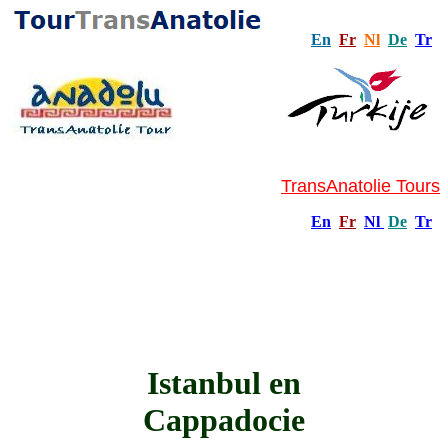
En
Fr
Nl
De
Tr
TransAnatolie Tours
En
Fr
Nl
De
Tr
Istanbul en
Cappadocie