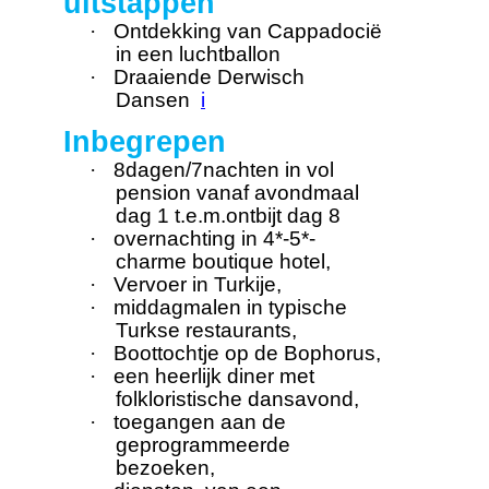
uitstappen
·
Ontdekking van Cappadocië
in een luchtballon
·
Draaiende Derwisch
Dansen
i
Inbegrepen
·
8dagen/7nachten in vol
pension vanaf avondmaal
dag 1 t.e.m.ontbijt dag 8
·
overnachting in 4*-5*-
charme boutique hotel,
·
Vervoer in Turkije,
·
middagmalen in typische
Turkse restaurants,
·
Boottochtje op de Bophorus,
·
een heerlijk diner met
folkloristische dansavond,
·
toegangen aan de
geprogrammeerde
bezoeken,