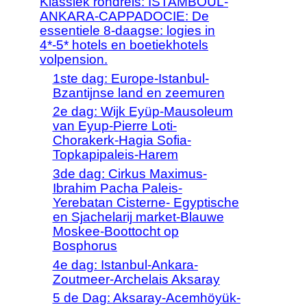
Klassiek rondreis: ISTAMBOUL-
ANKARA-CAPPADOCIE: De
essentiele 8-daagse: logies in
4*-5* hotels en boetiekhotels
volpension.
1ste dag: Europe-Istanbul-
Bzantijnse land en zeemuren
2e dag: Wijk Eyüp-Mausoleum
van Eyup-Pierre Loti-
Chorakerk-Hagia Sofia-
Topkapipaleis-Harem
3de dag: Cirkus Maximus-
Ibrahim Pacha Paleis-
Yerebatan Cisterne- Egyptische
en Sjachelarij market-Blauwe
Moskee-Boottocht op
Bosphorus
4e dag: Istanbul-Ankara-
Zoutmeer-Archelais Aksaray
5 de Dag: Aksaray-Acemhöyük-