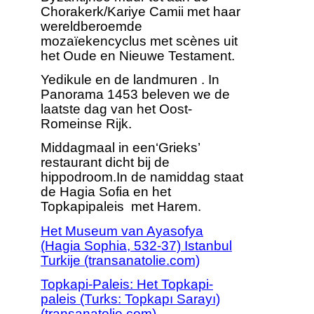
Chorakerk/Kariye Camii met haar
wereldberoemde
mozaïekencyclus met scènes uit
het Oude en Nieuwe Testament.
Yedikule en de landmuren . In
Panorama 1453 beleven we de
laatste dag van het Oost-
Romeinse Rijk.
Middagmaal in een‘Grieks’
restaurant dicht bij de
hippodroom.In de namiddag staat
de Hagia Sofia en het
Topkapipaleis met Harem.
Het Museum van Ayasofya
(Hagia Sophia, 532-37) Istanbul
Turkije (transanatolie.com)
Topkapi-Paleis: Het Topkapi-
paleis (Turks: Topkapı Sarayı)
(transanatolie.com)