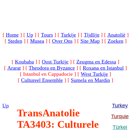
[
Home
]
[
Up
]
[
Tours
]
[
Turkije
]
[
Tijdlijn
]
[
Anatolië
]
[
Steden
]
[
Musea
]
[
Over Ons
]
[
Site Map
]
[
Zoeken
]
[
Koubaba
]
[
Oost Turkije
]
[
Zeugma en Edessa
]
[
Ararat
]
[
Theodora en Byzance
]
[
Roxana en Istanbul
]
[ Istanbul en Cappadocie ]
[
West Turkije
]
[
Cultureel Ensemble
]
[
Sumela en Mardin
]
Up
Turkey
TransAnatolie
Turquie
TA3403: Culturele
Türkei