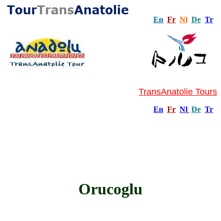
En
Fr
Nl
De
Tr
TransAnatolie Tours
En
Fr
Nl
De
Tr
Orucoglu