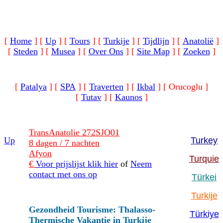
[
Home
]
[
Up
]
[
Tours
]
[
Turkije
]
[
Tijdlijn
]
[
Anatolië
]
[
Steden
]
[
Musea
]
[
Over Ons
]
[
Site Map
]
[
Zoeken
]
[
Patalya
]
[
SPA
]
[
Traverten
]
[
Ikbal
]
[ Orucoglu ]
[
Tutav
]
[
Kaunos
]
TransAnatolie 272SJO01
Up
Turkey
8 dagen / 7 nachten
Afyon
Turquie
€
Voor prijslijst klik hier
of
Neem
contact met ons op
Türkei
Turkije
Gezondheid Tourisme: Thalasso-
Türkiye
Thermische Vakantie in Turkije