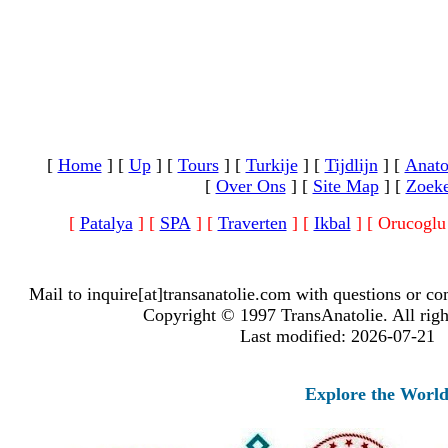
[
Home
]
[
Up
]
[
Tours
]
[
Turkije
]
[
Tijdlijn
]
[
Anato
[
Over Ons
]
[
Site Map
]
[
Zoek
[
Patalya
]
[
SPA
]
[
Traverten
]
[
Ikbal
]
[ Orucoglu
Mail to inquire[at]transanatolie.com with questions or co
Copyright © 1997 TransAnatolie. All righ
Last modified: 2026-07-21
Explore the Worlds of