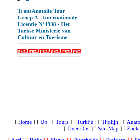
TransAnatolie Tour
Groep A - Internationale
Licentie N°4938 - Het
Turkse Ministerie van
Cultuur en Toerisme
[
Home
]
[
Up
]
[
Tours
]
[
Turkije
]
[
Tijdlijn
]
[
Anato
[
Over Ons
]
[
Site Map
]
[
Zoek