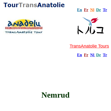
En
Fr
Nl
De
Tr
TransAnatolie Tours
En
Fr
Nl
De
Tr
Nemrud