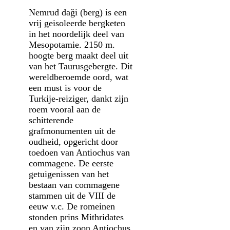
Nemrud daği (berg) is een
vrij geisoleerde bergketen
in het noordelijk deel van
Mesopotamie. 2150 m.
hoogte berg maakt deel uit
van het Taurusgebergte. Dit
wereldberoemde oord, wat
een must is voor de
Turkije-reiziger, dankt zijn
roem vooral aan de
schitterende
grafmonumenten uit de
oudheid, opgericht door
toedoen van Antiochus van
commagene. De eerste
getuigenissen van het
bestaan van commagene
stammen uit de VIII de
eeuw v.c. De romeinen
stonden prins Mithridates
en van zijn zoon Antiochus