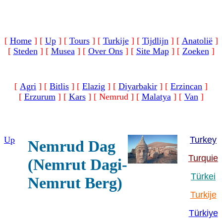
[
Home
]
[
Up
]
[
Tours
]
[
Turkije
]
[
Tijdlijn
]
[
Anatolië
]
[
Steden
]
[
Musea
]
[
Over Ons
]
[
Site Map
]
[
Zoeken
]
[
Agri
]
[
Bitlis
]
[
Elazig
]
[
Diyarbakir
]
[
Erzincan
]
[
Erzurum
]
[
Kars
]
[ Nemrud ]
[
Malatya
]
[
Van
]
Up
Turkey
Nemrud Dag
Turquie
(Nemrut Dagi-
Türkei
Nemrut Berg)
Turkije
Türkiye