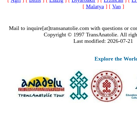
[
Agri
]
[
Bitlis
]
[
Elazig
]
[
Diyarbakir
]
[
Erzincan
]
[
Er
[
Malatya
]
[
Van
]
Mail to inquire[at]transanatolie.com with questions or co
Copyright © 1997 TransAnatolie. All righ
Last modified: 2026-07-21
Explore the Worlds o