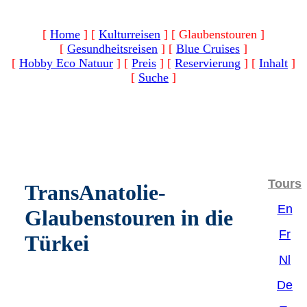
[
Home
]
[
Kulturreisen
]
[ Glaubenstouren ]
[
Gesundheitsreisen
]
[
Blue Cruises
]
[
Hobby Eco Natuur
]
[
Preis
]
[
Reservierung
]
[
Inhalt
]
[
Suche
]
Tours
TransAnatolie-
En
Glaubenstouren in die
Fr
Türkei
Nl
De