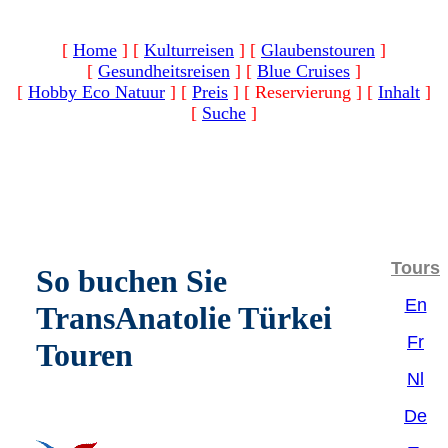
[
Home
]
[
Kulturreisen
]
[
Glaubenstouren
]
[
Gesundheitsreisen
]
[
Blue Cruises
]
[
Hobby Eco Natuur
]
[
Preis
]
[ Reservierung ]
[
Inhalt
]
[
Suche
]
Tours
So buchen Sie
En
TransAnatolie Türkei
Fr
Touren
Nl
De