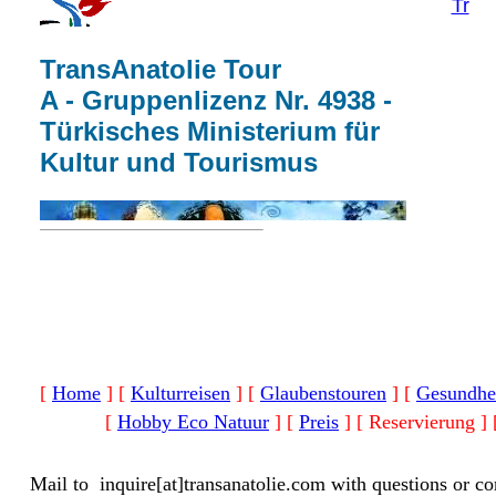
Tr
TransAnatolie Tour
A - Gruppenlizenz Nr. 4938 -
Türkisches Ministerium für
Kultur und Tourismus
[
Home
]
[
Kulturreisen
]
[
Glaubenstouren
]
[
Gesundhei
[
Hobby Eco Natuur
]
[
Preis
]
[ Reservierung ]
Mail to
inquire[at]transanatolie.com
with questions or co