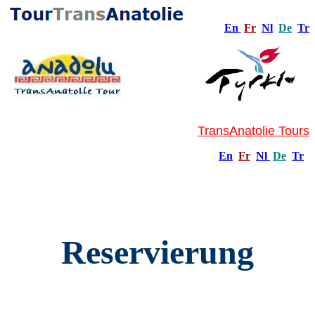
En
Fr
Nl
De
Tr
TransAnatolie Tours
En
Fr
Nl
De
Tr
Reservierung