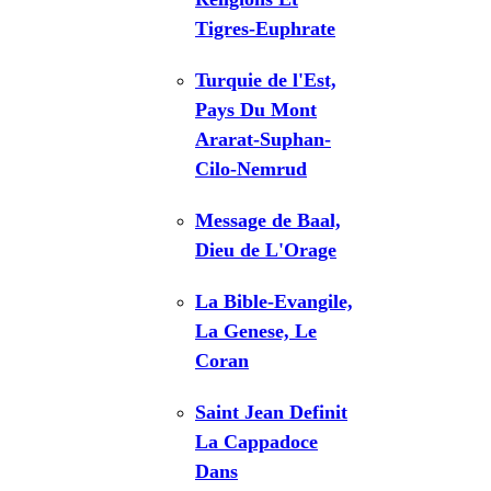
Tigres-Euphrate
Turquie de l'Est,
Pays Du Mont
Ararat-Suphan-
Cilo-Nemrud
Message de Baal,
Dieu de L'Orage
La Bible-Evangile,
La Genese, Le
Coran
Saint Jean Definit
La Cappadoce
Dans