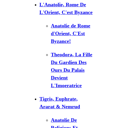
L'Anatolie, Rome De
L'Orient, C'est Byzance
Anatolie de Rome
d'Orient, C'Est
Byzance!
Theodora, La Fille
Du Gardien Des
Ours Du Palais
Devient
L'Imoeratrice
Tigris, Euphrate,
Ararat & Nemrud
Anatolie De
Religions Et