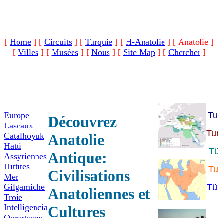
[
Home
]
[
Circuits
]
[
Turquie
]
[
H-Anatolie
]
[ Anatolie ]
[
Villes
]
[
Musées
]
[
Nous
]
[
Site Map
]
[
Chercher
]
Europe
Tu
Découvrez
Lascaux
Tu
Catalhoyuk
Anatolie
Hatti
Tü
Antique:
Assyriennes
Hittites
Tu
Civilisations
Mer
Gilgamiche
Tü
Anatoliennes et
Troie
Intelligencia
Cultures
Ourarteens