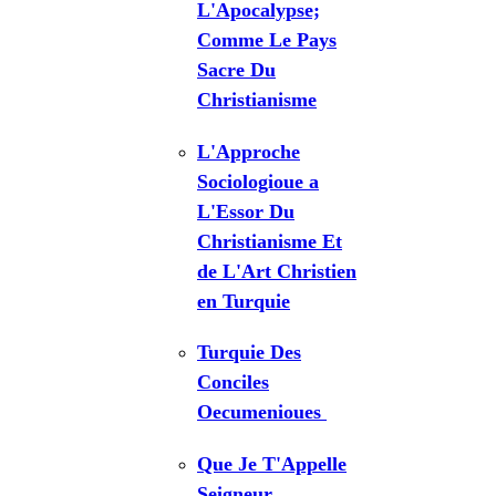
L'Apocalypse;
Comme Le Pays
Sacre Du
Christianisme
L'Approche
Sociologioue a
L'Essor Du
Christianisme Et
de L'Art Christien
en Turquie
Turquie Des
Conciles
Oecumenioues
Que Je T'Appelle
Seigneur