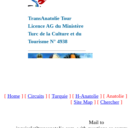
TransAnatolie Tour
Licence AG du Ministère
Turc de la Culture et du
Tourisme N° 4938
[
Home
]
[
Circuits
]
[
Turquie
]
[
H-Anatolie
]
[ Anatolie ]
[
Site Map
]
[
Chercher
]
Mail to