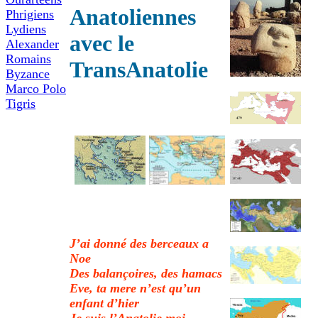
Anatoliennes
Phrigiens
Lydiens
avec le
Alexander
Romains
TransAnatolie
Byzance
Marco Polo
Tigris
J’ai donné des berceaux a
Noe
Des balançoires, des hamacs
Eve, ta mere n’est qu’un
enfant d’hier
Je suis l’Anatolie,moi