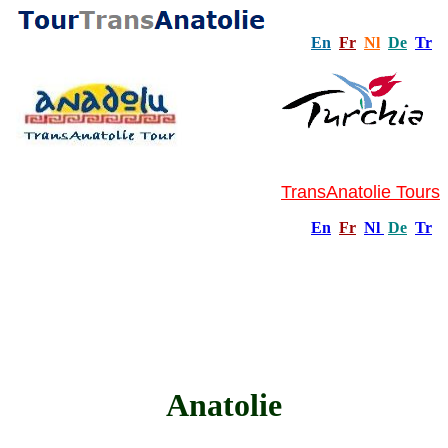
En
Fr
Nl
De
Tr
TransAnatolie Tours
En
Fr
Nl
De
Tr
Anatolie