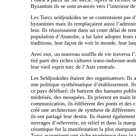
Byzantins ils se sont avancés vers l’interieur de
Les Turcs seldjoukides ne se contentaient pas d’
byzantines mais ils remplaçaient aussi l’adminis
leur. Ils réussissaient dans un court délai de te
population d’Anatolie, a lui faire adopter leurs
traditions, leur façon de voir le monde, leur lan
Avec eux, un nouveau souffle de vie traversa l’A
tiré parti des riches cultures irano-indienne-ar
leur vieil esprit turc de l’Asie centrale.
Les Seldjoukides étaient des organisateurs: Ils 
une politique systhématique d’établissement. Ils 
ce pays délébaré; ils batirent des hamams publi
médrésés, des mosquées. Ils prierent en main l
communication, ils édifierent des ponts et des c
créé une architecture de synthese de différentes
ils ont partagé leur destin. Ils étaient égalemen
ouvrages d’orfevrerie, en relief et dans la marq
céramique fut la manifestation la plus marquant
Turcs acquerirent une riche expérience dans la 