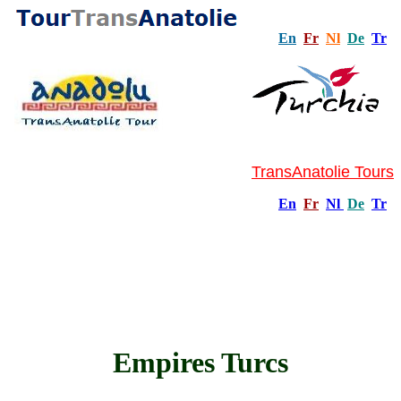
En
Fr
Nl
De
Tr
TransAnatolie Tours
En
Fr
Nl
De
Tr
Empires Turcs