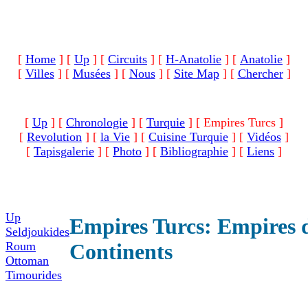
[
Home
]
[
Up
]
[
Circuits
]
[
H-Anatolie
]
[
Anatolie
]
[
Villes
]
[
Musées
]
[
Nous
]
[
Site Map
]
[
Chercher
]
[
Up
]
[
Chronologie
]
[
Turquie
]
[ Empires Turcs ]
[
Revolution
]
[
la Vie
]
[
Cuisine Turquie
]
[
Vidéos
]
[
Tapisgalerie
]
[
Photo
]
[
Bibliographie
]
[
Liens
]
Up
Empires Turcs: Empires 
Seldjoukides
Roum
Continents
Ottoman
Timourides