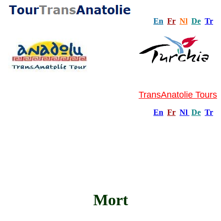
En
Fr
Nl
De
Tr
TransAnatolie Tours
En
Fr
Nl
De
Tr
Mort