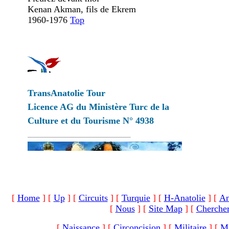
Kenan Akman, fils de Ekrem
1960-1976
Top
TransAnatolie Tour
Licence AG du Ministère Turc de la
Culture et du Tourisme N° 4938
[
Home
]
[
Up
]
[
Circuits
]
[
Turquie
]
[
H-Anatolie
]
[
An
[
Nous
]
[
Site Map
]
[
Cherche
[
Naissance
]
[
Circoncision
]
[
Militaire
]
[
Ma