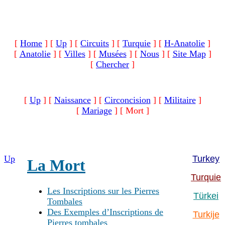
[
Home
]
[
Up
]
[
Circuits
]
[
Turquie
]
[
H-Anatolie
]
[
Anatolie
]
[
Villes
]
[
Musées
]
[
Nous
]
[
Site Map
]
[
Chercher
]
[
Up
]
[
Naissance
]
[
Circoncision
]
[
Militaire
]
[
Mariage
]
[ Mort ]
Up
Turkey
La Mort
Turquie
Les Inscriptions sur les Pierres
Türkei
Tombales
Des Exemples d’Inscriptions de
Turkije
Pierres tombales