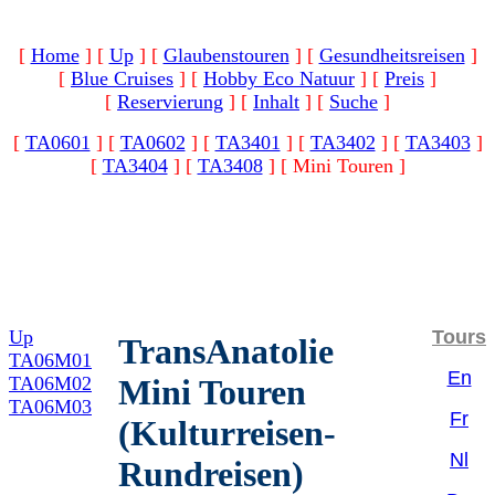
[
Home
]
[
Up
]
[
Glaubenstouren
]
[
Gesundheitsreisen
]
[
Blue Cruises
]
[
Hobby Eco Natuur
]
[
Preis
]
[
Reservierung
]
[
Inhalt
]
[
Suche
]
[
TA0601
]
[
TA0602
]
[
TA3401
]
[
TA3402
]
[
TA3403
]
[
TA3404
]
[
TA3408
]
[ Mini Touren ]
Up
Tours
TransAnatolie
TA06M01
En
TA06M02
Mini Touren
TA06M03
Fr
(Kulturreisen-
Nl
Rundreisen)