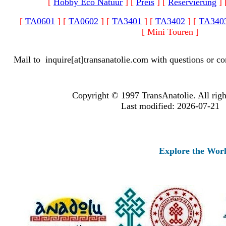
[
Hobby Eco Natuur
]
[
Preis
]
[
Reservierung
]
[
TA0601
]
[
TA0602
]
[
TA3401
]
[
TA3402
]
[
TA340
[ Mini Touren ]
Mail to
inquire[at]transanatolie.com
with questions or co
Copyright © 1997 TransAnatolie. All righ
Last modified: 2026-07-21
Explore the Worlds 