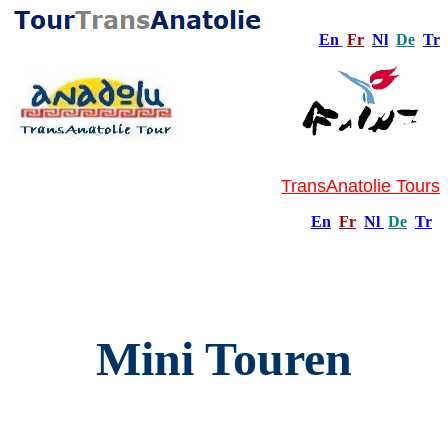
En
Fr
Nl
De
Tr
TransAnatolie Tours
En
Fr
Nl
De
Tr
Mini Touren