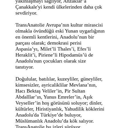
yakınlaşmayı sağlıyor, Anzaklar’a
Çanakkale'yi kendi ülkelerinden daha çok
sevdiriyor.
TransAnatolie Avrupa’nın kultur mirascisi
olmakla övündüğü eski Yunan uygarlığının
en önemli kentlerini, Anadolu’nun bir
parçası olarak; demokrasi perisi
Aspasia’yı, Milet’li Thales’i, Efes’li
Heraklit’i, Piriene’li Hipodamüs’ü de
Anadolu'nun çocukları olarak size
tanıtıyor.
Doğulular, batılılar, kuzeyliler, güneyliler,
kimsesizler, ayricaliklilar Mevlana’nın,
Hacı Bektaş Veliler’in, Pir Sultan
Abdalllar’ın, Yunus Emreler’in, Aşık
Veyseller’in hoş görüsünü soluyor; dinler,
kültürler, Hiristiyanlık, Yahudilik köklerini
Anadolu'da Türkiye’de buluyor,
Müslümanlık Anadolu’da kök salıyor.
TransAnatolie bu izleri sürüyor.