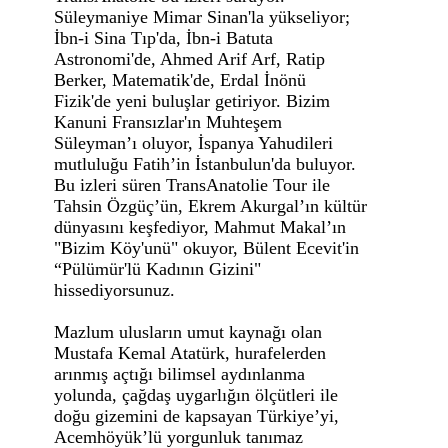
Süleymaniye Mimar Sinan'la yükseliyor;
İbn-i Sina Tıp'da, İbn-i Batuta
Astronomi'de, Ahmed Arif Arf, Ratip
Berker, Matematik'de, Erdal İnönü
Fizik'de yeni buluşlar getiriyor. Bizim
Kanuni Fransızlar'ın Muhteşem
Süleyman’ı oluyor, İspanya Yahudileri
mutluluğu Fatih’in İstanbulun'da buluyor.
Bu izleri süren TransAnatolie Tour ile
Tahsin Özgüç’ün, Ekrem Akurgal’ın kültür
dünyasını keşfediyor, Mahmut Makal’ın
"Bizim Köy'unü" okuyor, Bülent Ecevit'in
“Pülümür'lü Kadının Gizini"
hissediyorsunuz.
Mazlum ulusların umut kaynağı olan
Mustafa Kemal Atatürk, hurafelerden
arınmış açtığı bilimsel aydınlanma
yolunda, çağdaş uygarlığın ölçütleri ile
doğu gizemini de kapsayan Türkiye’yi,
Acemhöyük’lü yorgunluk tanımaz