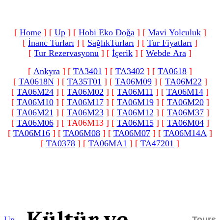
[
Home
]
[
Up
]
[
Hobi Eko Doğa
]
[
Mavi Yolculuk
]
[
İnanc Turları
]
[
SağlıkTurları
]
[
Tur Fiyatları
]
[
Tur Rezervasyonu
]
[
İçerik
]
[
Webde Ara
]
[
Ankyra
]
[
TA3401
]
[
TA3402
]
[
TA0618
]
[
TA0618N
]
[
TA35T01
]
[
TA06M09
]
[
TA06M22
]
[
TA06M24
]
[
TA06M02
]
[
TA06M11
]
[
TA06M14
]
[
TA06M10
]
[
TA06M17
]
[
TA06M19
]
[
TA06M20
]
[
TA06M21
]
[
TA06M23
]
[
TA06M12
]
[
TA06M37
]
[
TA06M06
]
[ TA06M13 ]
[
TA06M15
]
[
TA06M04
]
[
TA06M16
]
[
TA06M08
]
[
TA06M07
]
[
TA06M14A
]
[
TA0378
]
[
TA06MA1
]
[
TA47201
]
Up
Tours