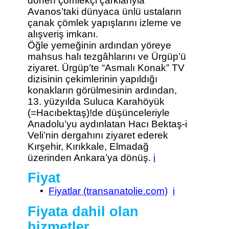
dönen çömlekçi çarklarıyla
Avanos’taki dünyaca ünlü ustaların
çanak çömlek yapışlarını izleme ve
alışveriş imkanı.
Öğle yemeğinin ardından yöreye
mahsus halı tezgâhlarını ve Ürgüp’ü
ziyaret. Ürgüp’te “Asmalı Konak” TV
dizisinin çekimlerinin yapıldığı
konakların görülmesinin ardından,
13. yüzyılda Suluca Karahöyük
(=Hacıbektaş)!de düşünceleriyle
Anadolu’yu aydınlatan Hacı Bektaş-i
Veli’nin dergahını ziyaret ederek
Kırşehir, Kırıkkale, Elmadağ
üzerinden Ankara’ya dönüş.
i
Fiyat
•
Fiyatlar (transanatolie.com)
i
Fiyata dahil olan
hizmetler