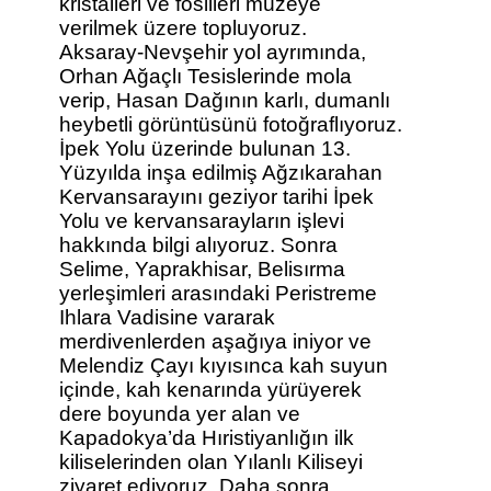
kristalleri ve fosilleri müzeye
verilmek üzere topluyoruz.
Aksaray-Nevşehir yol ayrımında,
Orhan Ağaçlı Tesislerinde mola
verip, Hasan Dağının karlı, dumanlı
heybetli görüntüsünü fotoğraflıyoruz.
İpek Yolu üzerinde bulunan 13.
Yüzyılda inşa edilmiş Ağzıkarahan
Kervansarayını geziyor tarihi İpek
Yolu ve kervansarayların işlevi
hakkında bilgi alıyoruz. Sonra
Selime, Yaprakhisar, Belisırma
yerleşimleri arasındaki Peristreme
Ihlara Vadisine vararak
merdivenlerden aşağıya iniyor ve
Melendiz Çayı kıyısınca kah suyun
içinde, kah kenarında yürüyerek
dere boyunda yer alan ve
Kapadokya’da Hıristiyanlığın ilk
kiliselerinden olan Yılanlı Kiliseyi
ziyaret ediyoruz. Daha sonra