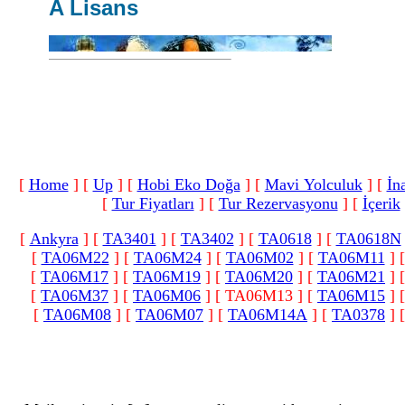
A Lisans
[
Home
]
[
Up
]
[
Hobi Eko Doğa
]
[
Mavi Yolculuk
]
[
İn
[
Tur Fiyatları
]
[
Tur Rezervasyonu
]
[
İçerik
[
Ankyra
]
[
TA3401
]
[
TA3402
]
[
TA0618
]
[
TA0618N
[
TA06M22
]
[
TA06M24
]
[
TA06M02
]
[
TA06M11
]
[
TA06M17
]
[
TA06M19
]
[
TA06M20
]
[
TA06M21
]
[
TA06M37
]
[
TA06M06
]
[ TA06M13 ]
[
TA06M15
]
[
TA06M08
]
[
TA06M07
]
[
TA06M14A
]
[
TA0378
]