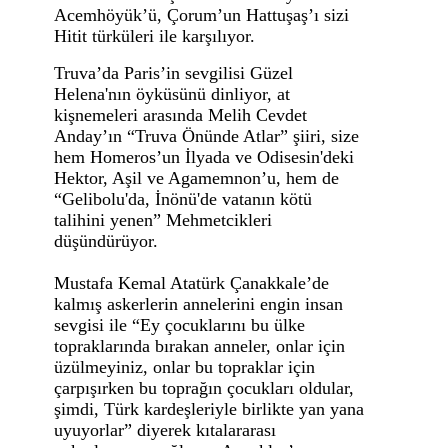
Acemhöyük’ü, Çorum’un Hattuşaş’ı sizi
Hitit türküleri ile karşılıyor.
Truva’da Paris’in sevgilisi Güzel
Helena'nın öyküsünü dinliyor, at
kişnemeleri arasında Melih Cevdet
Anday’ın “Truva Önünde Atlar” şiiri, size
hem Homeros’un İlyada ve Odisesin'deki
Hektor, Aşil ve Agamemnon’u, hem de
“Gelibolu'da, İnönü'de vatanın kötü
talihini yenen” Mehmetcikleri
düşündürüyor.
Mustafa Kemal Atatürk Çanakkale’de
kalmış askerlerin annelerini engin insan
sevgisi ile “Ey çocuklarını bu ülke
topraklarında bırakan anneler, onlar için
üzülmeyiniz, onlar bu topraklar için
çarpışırken bu toprağın çocukları oldular,
şimdi, Türk kardeşleriyle birlikte yan yana
uyuyorlar” diyerek kıtalararası