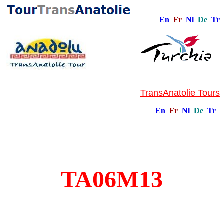
En
Fr
Nl
De
Tr
TransAnatolie Tours
En
Fr
Nl
De
Tr
TA06M13