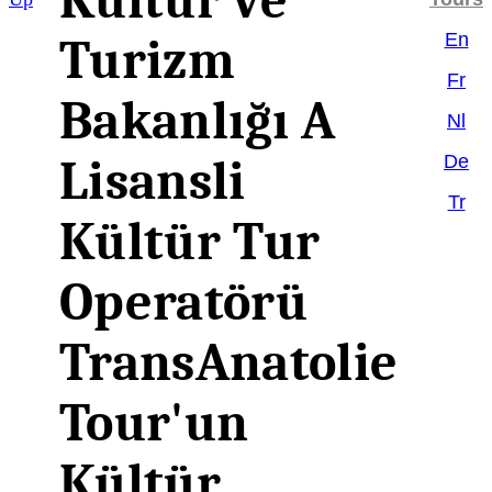
Kültür ve
En
Turizm
Fr
Bakanlığı A
Nl
De
Lisansli
Tr
Kültür Tur
Operatörü
TransAnatolie
Tour'un
Kültür