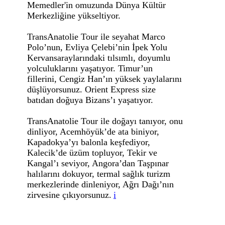
Memedler'in omuzunda Dünya Kültür
Merkezliğine yükseltiyor.
TransAnatolie Tour ile seyahat Marco
Polo’nun, Evliya Çelebi’nin İpek Yolu
Kervansaraylarındaki tılsımlı, doyumlu
yolculuklarını yaşatıyor. Timur’un
fillerini, Cengiz Han’ın yüksek yaylalarını
düşlüyorsunuz. Orient Express size
batıdan doğuya Bizans’ı yaşatıyor.
TransAnatolie Tour ile doğayı tanıyor, onu
dinliyor, Acemhöyük’de ata biniyor,
Kapadokya’yı balonla keşfediyor,
Kalecik’de üzüm topluyor, Tekir ve
Kangal’ı seviyor, Angora’dan Taşpınar
halılarını dokuyor, termal sağlık turizm
merkezlerinde dinleniyor, Ağrı Dağı’nın
zirvesine çıkıyorsunuz.
i