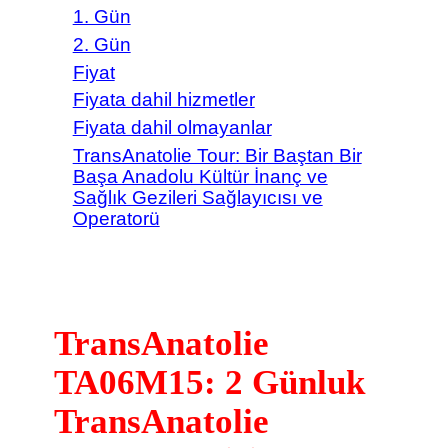
1. Gün
2. Gün
Fiyat
Fiyata dahil hizmetler
Fiyata dahil olmayanlar
TransAnatolie Tour: Bir Baştan Bir
Başa Anadolu Kültür İnanç ve
Sağlık Gezileri Sağlayıcısı ve
Operatorü
TransAnatolie
TA06M15: 2 Günluk
TransAnatolie