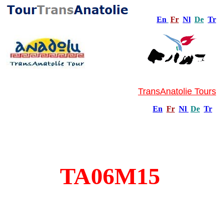
En
Fr
Nl
De
Tr
TransAnatolie Tours
En
Fr
Nl
De
Tr
TA06M15