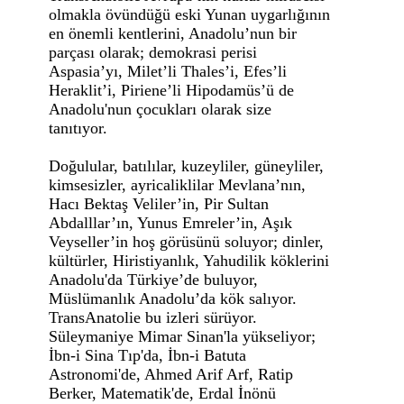
olmakla övündüğü eski Yunan uygarlığının
en önemli kentlerini, Anadolu’nun bir
parçası olarak; demokrasi perisi
Aspasia’yı, Milet’li Thales’i, Efes’li
Heraklit’i, Piriene’li Hipodamüs’ü de
Anadolu'nun çocukları olarak size
tanıtıyor.
Doğulular, batılılar, kuzeyliler, güneyliler,
kimsesizler, ayricaliklilar Mevlana’nın,
Hacı Bektaş Veliler’in, Pir Sultan
Abdalllar’ın, Yunus Emreler’in, Aşık
Veyseller’in hoş görüsünü soluyor; dinler,
kültürler, Hiristiyanlık, Yahudilik köklerini
Anadolu'da Türkiye’de buluyor,
Müslümanlık Anadolu’da kök salıyor.
TransAnatolie bu izleri sürüyor.
Süleymaniye Mimar Sinan'la yükseliyor;
İbn-i Sina Tıp'da, İbn-i Batuta
Astronomi'de, Ahmed Arif Arf, Ratip
Berker, Matematik'de, Erdal İnönü