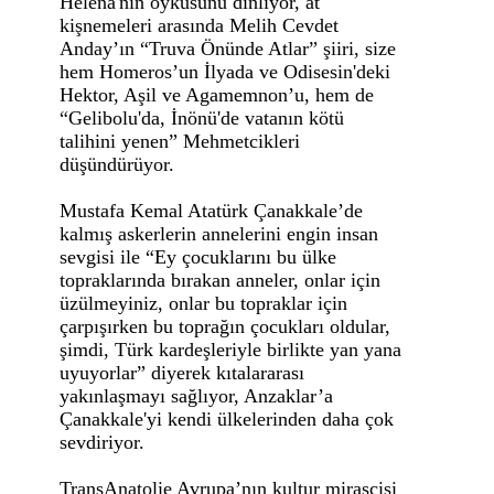
Helena'nın öyküsünü dinliyor, at
kişnemeleri arasında Melih Cevdet
Anday’ın “Truva Önünde Atlar” şiiri, size
hem Homeros’un İlyada ve Odisesin'deki
Hektor, Aşil ve Agamemnon’u, hem de
“Gelibolu'da, İnönü'de vatanın kötü
talihini yenen” Mehmetcikleri
düşündürüyor.
Mustafa Kemal Atatürk Çanakkale’de
kalmış askerlerin annelerini engin insan
sevgisi ile “Ey çocuklarını bu ülke
topraklarında bırakan anneler, onlar için
üzülmeyiniz, onlar bu topraklar için
çarpışırken bu toprağın çocukları oldular,
şimdi, Türk kardeşleriyle birlikte yan yana
uyuyorlar” diyerek kıtalararası
yakınlaşmayı sağlıyor, Anzaklar’a
Çanakkale'yi kendi ülkelerinden daha çok
sevdiriyor.
TransAnatolie Avrupa’nın kultur mirascisi