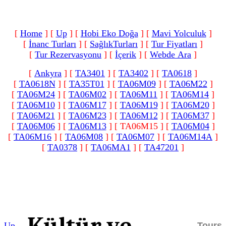
[
Home
]
[
Up
]
[
Hobi Eko Doğa
]
[
Mavi Yolculuk
]
[
İnanc Turları
]
[
SağlıkTurları
]
[
Tur Fiyatları
]
[
Tur Rezervasyonu
]
[
İçerik
]
[
Webde Ara
]
[
Ankyra
]
[
TA3401
]
[
TA3402
]
[
TA0618
]
[
TA0618N
]
[
TA35T01
]
[
TA06M09
]
[
TA06M22
]
[
TA06M24
]
[
TA06M02
]
[
TA06M11
]
[
TA06M14
]
[
TA06M10
]
[
TA06M17
]
[
TA06M19
]
[
TA06M20
]
[
TA06M21
]
[
TA06M23
]
[
TA06M12
]
[
TA06M37
]
[
TA06M06
]
[
TA06M13
]
[ TA06M15 ]
[
TA06M04
]
[
TA06M16
]
[
TA06M08
]
[
TA06M07
]
[
TA06M14A
]
[
TA0378
]
[
TA06MA1
]
[
TA47201
]
Up
Tours