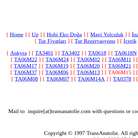
[
Home
]
[
Up
]
[
Hobi Eko Doğa
]
[
Mavi Yolculuk
]
[
İn
[
Tur Fiyatları
]
[
Tur Rezervasyonu
]
[
İçerik
[
Ankyra
]
[
TA3401
]
[
TA3402
]
[
TA0618
]
[
TA0618N
[
TA06M22
]
[
TA06M24
]
[
TA06M02
]
[
TA06M11
]
[
TA06M17
]
[
TA06M19
]
[
TA06M20
]
[
TA06M21
]
[
TA06M37
]
[
TA06M06
]
[
TA06M13
]
[ TA06M15 ]
[
TA06M08
]
[
TA06M07
]
[
TA06M14A
]
[
TA0378
]
Mail to
inquire[at]transanatolie.com
with questions or co
Copyright © 1997 TransAnatolie. All righ