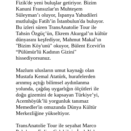
Fizik'de yeni buluşlar getiriyor. Bizim
Kanuni Fransızlar'ın Muhteşem
Süleyman’ı oluyor, İspanya Yahudileri
mutluluğu Fatih’in İstanbulun'da buluyor.
Bu izleri süren TransAnatolie Tour ile
Tahsin Özgüç’ün, Ekrem Akurgal’ın kültür
dünyasını keşfediyor, Mahmut Makal’ın
"Bizim Köy'unü" okuyor, Bülent Ecevit'in
“Pülümür'lü Kadının Gizini"
hissediyorsunuz.
Mazlum ulusların umut kaynağı olan
Mustafa Kemal Atatürk, hurafelerden
arınmış açtığı bilimsel aydınlanma
yolunda, çağdaş uygarlığın ölçütleri ile
doğu gizemini de kapsayan Türkiye’yi,
Acemhöyük’lü yorgunluk tanımaz
Memedler'in omuzunda Dünya Kültür
Merkezliğine yükseltiyor.
TransAnatolie Tour ile seyahat Marco