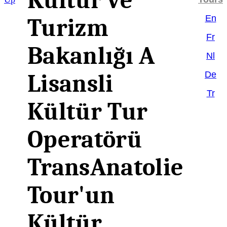
Kültür ve
En
Turizm
Fr
Bakanlığı A
Nl
De
Lisansli
Tr
Kültür Tur
Operatörü
TransAnatolie
Tour'un
Kültür