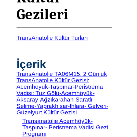
Gezileri
TransAnatolie Kültür Turları
İçerik
TransAnatolie TA06M15: 2 Günluk
TransAnatolie Kültür Gezisi:
Acemhöyük-Taşpınar-Peristrema
Vadisi: Tuz Gölü-Acemhöyük-
Aksaray-Ağzıkarahan-Saratlı-
Selime-Yaprakhisar-Ihlara- Gelveri-
Güzelyurt Kültür Gezisi
Transanatolie Acemhöyük-
Taşpınar- Peristrema Vadisi Gezi
Programı