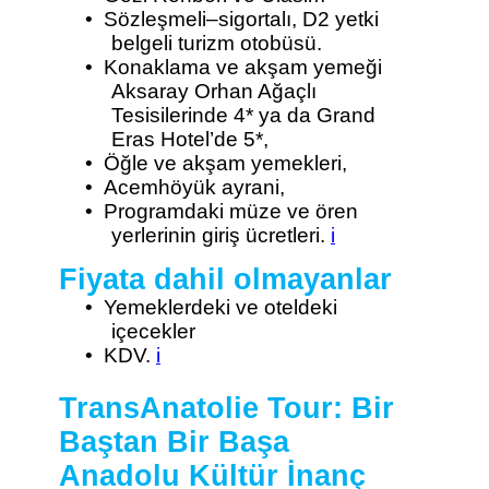
•
Sözleşmeli–sigortalı, D2 yetki
belgeli turizm otobüsü.
•
Konaklama ve akşam yemeği
Aksaray Orhan Ağaçlı
Tesisilerinde 4* ya da Grand
Eras Hotel’de 5*,
•
Öğle ve akşam yemekleri,
•
Acemhöyük ayrani,
•
Programdaki müze ve ören
yerlerinin giriş ücretleri.
i
Fiyata dahil olmayanlar
•
Yemeklerdeki ve oteldeki
içecekler
•
KDV.
i
TransAnatolie Tour: Bir
Baştan Bir Başa
Anadolu Kültür İnanç