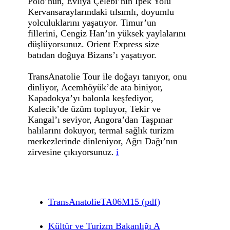
Polo’nun, Evliya Çelebi’nin İpek Yolu
Kervansaraylarındaki tılsımlı, doyumlu
yolculuklarını yaşatıyor. Timur’un
fillerini, Cengiz Han’ın yüksek yaylalarını
düşlüyorsunuz. Orient Express size
batıdan doğuya Bizans’ı yaşatıyor.
TransAnatolie Tour ile doğayı tanıyor, onu
dinliyor, Acemhöyük’de ata biniyor,
Kapadokya’yı balonla keşfediyor,
Kalecik’de üzüm topluyor, Tekir ve
Kangal’ı seviyor, Angora’dan Taşpınar
halılarını dokuyor, termal sağlık turizm
merkezlerinde dinleniyor, Ağrı Dağı’nın
zirvesine çıkıyorsunuz.
i
TransAnatolieTA06M15 (pdf)
Kültür ve Turizm Bakanlığı A