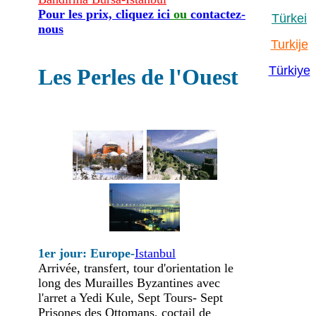
Pour les prix, cliquez ici
ou
contactez-
Türkei
nous
Turkije
Türkiye
Les Perles de l'Ouest
1er jour: Europe-
Istanbul
Arrivée, transfert, tour d'orientation le
long des Murailles Byzantines avec
l'arret a Yedi Kule, Sept Tours- Sept
Prisones des Ottomans, coctail de