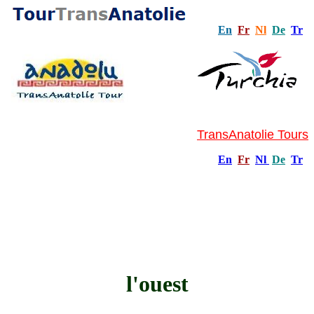
En
Fr
Nl
De
Tr
TransAnatolie Tours
En
Fr
Nl
De
Tr
l'ouest