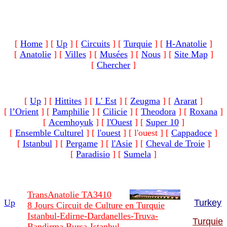
[
Home
]
[
Up
]
[
Circuits
]
[
Turquie
]
[
H-Anatolie
]
[
Anatolie
]
[
Villes
]
[
Musées
]
[
Nous
]
[
Site Map
]
[
Chercher
]
[
Up
]
[
Hittites
]
[
L' Est
]
[
Zeugma
]
[
Ararat
]
[
l’Orient
]
[
Pamphilie
]
[
Cilicie
]
[
Theodora
]
[
Roxana
]
[
Acemhoyuk
]
[
l'Ouest
]
[
Super 10
]
[
Ensemble Culturel
]
[
l'ouest
]
[ l'ouest ]
[
Cappadoce
]
[
Istanbul
]
[
Pergame
]
[
l'Asie
]
[
Cheval de Troie
]
[
Paradisio
]
[
Sumela
]
TransAnatolie TA3410
Up
Turkey
8 Jours Circuit de Culture en Turquie
Istanbul-Edirne-Dardanelles-Truva-
Turquie
Bandirma Bursa-Istanbul