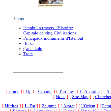
Liens
Istanbul a travers l'Histoire:
Capitale de cing Civilisations
Principaux monuments d'Istanbul
Bursa
Çanakkale
Troie
[
Home
]
[
Up
]
[
Circuits
]
[
Turquie
]
[
H-Anatolie
]
[
An
[
Nous
]
[
Site Map
]
[
Cherche
[
Hittites
]
[
L' Est
]
[
Zeugma
]
[
Ararat
]
[
l’Orient
]
[
Pamp