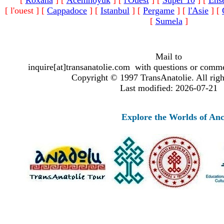
[
Roxana
]
[
Acemhoyuk
]
[
l'Ouest
]
[
Super 10
]
[
Ens
[ l'ouest ]
[
Cappadoce
]
[
Istanbul
]
[
Pergame
]
[
l'Asie
]
[
[
Sumela
]
Mail to
inquire[at]transanatolie.com with questions or comme
Copyright © 1997 TransAnatolie. All righ
Last modified: 2026-07-21
Explore the Worlds of Ancient Anat