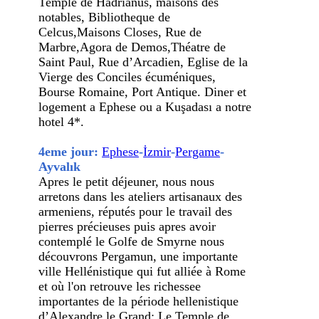
Temple de Hadrianus, maisons des
notables, Bibliotheque de
Celcus,Maisons Closes, Rue de
Marbre,Agora de Demos,Théatre de
Saint Paul, Rue d’Arcadien, Eglise de la
Vierge des Conciles écuméniques,
Bourse Romaine, Port Antique. Diner et
logement a Ephese ou a Kuşadası a notre
hotel 4*.
4eme jour:
Ephese
-
İzmir
-
Pergame
-
Ayvalık
Apres le petit déjeuner, nous nous
arretons dans les ateliers artisanaux des
armeniens, réputés pour le travail des
pierres précieuses puis apres avoir
contemplé le Golfe de Smyrne nous
découvrons Pergamun, une importante
ville Hellénistique qui fut alliée à Rome
et où l'on retrouve les richessee
importantes de la période hellenistique
d’Alexandre le Grand: Le Temple de