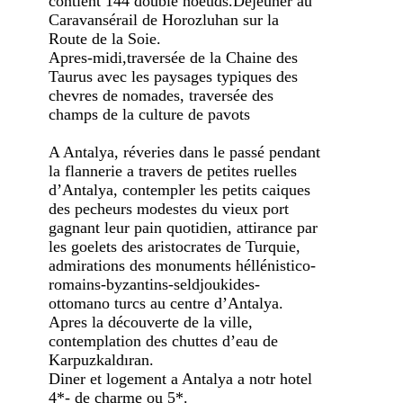
contient 144 double noeuds.Déjeuner au
Caravansérail de Horozluhan sur la
Route de la Soie.
Apres-midi,traversée de la Chaine des
Taurus avec les paysages typiques des
chevres de nomades, traversée des
champs de la culture de pavots
A Antalya, réveries dans le passé pendant
la flannerie a travers de petites ruelles
d’Antalya, contempler les petits caiques
des pecheurs modestes du vieux port
gagnant leur pain quotidien, attirance par
les goelets des aristocrates de Turquie,
admirations des monuments héllénistico-
romains-byzantins-seldjoukides-
ottomano turcs au centre d’Antalya.
Apres la découverte de la ville,
contemplation des chuttes d’eau de
Karpuzkaldıran.
Diner et logement a Antalya a notr hotel
4*- de charme ou 5*.