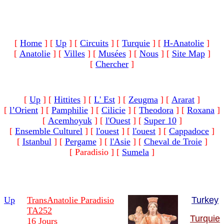
[
Home
]
[
Up
]
[
Circuits
]
[
Turquie
]
[
H-Anatolie
]
[
Anatolie
]
[
Villes
]
[
Musées
]
[
Nous
]
[
Site Map
]
[
Chercher
]
[
Up
]
[
Hittites
]
[
L' Est
]
[
Zeugma
]
[
Ararat
]
[
l’Orient
]
[
Pamphilie
]
[
Cilicie
]
[
Theodora
]
[
Roxana
]
[
Acemhoyuk
]
[
l'Ouest
]
[
Super 10
]
[
Ensemble Culturel
]
[
l'ouest
]
[
l'ouest
]
[
Cappadoce
]
[
Istanbul
]
[
Pergame
]
[
l'Asie
]
[
Cheval de Troie
]
[ Paradisio ]
[
Sumela
]
Up
TransAnatolie Paradisio
Turkey
TA252
Turquie
16 Jours