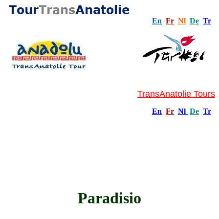
En
Fr
Nl
De
Tr
TransAnatolie Tours
En
Fr
Nl
De
Tr
Paradisio