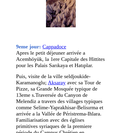
9eme jour:
Cappadoce
Apres le petit déjeuner arrivée a
Acemhöyük, la 1ere Capitale des Hittites
pour les Palais Sarıkaya et Hatıplar.
Puis, visite de la ville seldjoukide-
Karamanoglu;
Aksaray
avec sa Tour de
Pizze, sa Grande Mosquée typique de
13eme s.Traversée du Canyon de
Melendiz a travers des villages typiques
comme Selime-Yaprakhisar-Belisırma et
arrivée a la Vallée de Péristrema-Ihlara.
Familiarisation avec des églises
primitives syriaques de la premiere
période du Campus Chrétien en