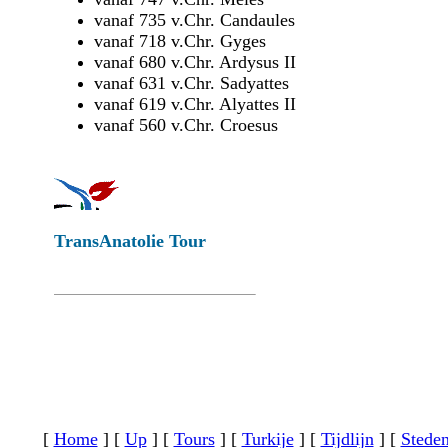
vanaf 735 v.Chr. Candaules
vanaf 718 v.Chr. Gyges
vanaf 680 v.Chr. Ardysus II
vanaf 631 v.Chr. Sadyattes
vanaf 619 v.Chr. Alyattes II
vanaf 560 v.Chr. Croesus
TransAnatolie Tour
[
Home
]
[
Up
]
[
Tours
]
[
Turkije
]
[
Tijdlijn
]
[
Stede