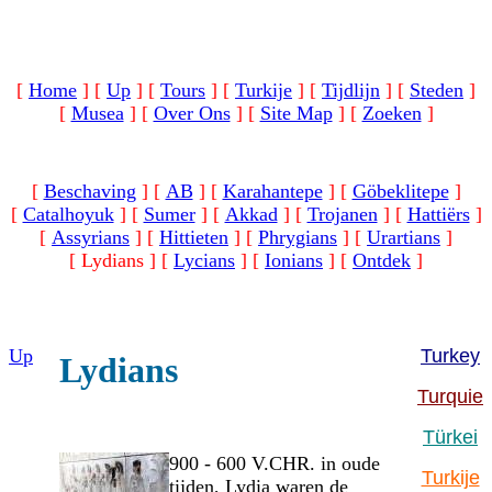
[
Home
]
[
Up
]
[
Tours
]
[
Turkije
]
[
Tijdlijn
]
[
Steden
]
[
Musea
]
[
Over Ons
]
[
Site Map
]
[
Zoeken
]
[
Beschaving
]
[
AB
]
[
Karahantepe
]
[
Göbeklitepe
]
[
Catalhoyuk
]
[
Sumer
]
[
Akkad
]
[
Trojanen
]
[
Hattiërs
]
[
Assyrians
]
[
Hittieten
]
[
Phrygians
]
[
Urartians
]
[ Lydians ]
[
Lycians
]
[
Ionians
]
[
Ontdek
]
Up
Turkey
Lydians
Turquie
Türkei
900 - 600 V.CHR. in oude
Turkije
tijden, Lydia waren de