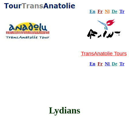
En
Fr
Nl
De
Tr
TransAnatolie Tours
En
Fr
Nl
De
Tr
Lydians