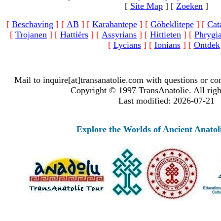
[
Site Map
]
[
Zoeken
]
[
Beschaving
]
[
AB
]
[
Karahantepe
]
[
Göbeklitepe
]
[
Cat
[
Trojanen
]
[
Hattiërs
]
[
Assyrians
]
[
Hittieten
]
[
Phrygi
[
Lycians
]
[
Ionians
]
[
Ontdek
Mail to inquire[at]transanatolie.com with questions or co
Copyright © 1997 TransAnatolie. All righ
Last modified: 2026-07-21
Explore the Worlds of Ancient Anatolia 