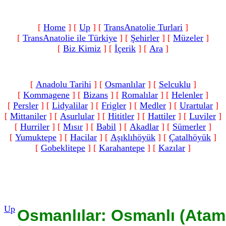
[
Home
]
[
Up
]
[
TransAnatolie Turlari
]
[
TransAnatolie ile Türkiye
]
[
Şehirler
]
[
Müzeler
]
[
Biz Kimiz
]
[
İçerik
]
[
Ara
]
[
Anadolu Tarihi
]
[
Osmanlılar
]
[
Selcuklu
]
[
Kommagene
]
[
Bizans
]
[
Romalılar‎
]
[
Helenler
]
[
Persler
]
[
Lidyalilar
]
[
Frigler
]
[
Medler
]
[
Urartular
]
[
Mittaniler
]
[
Asurlular
]
[
Hititler
]
[
Hattiler
]
[
Luviler
]
[
Hurriler
]
[
Mısır
]
[
Babil
]
[
Akadlar
]
[
Sümerler
]
[
Yumuktepe
]
[
Hacilar
]
[
Aşıklıhöyük
]
[
Çatalhöyük
]
[
Gobeklitepe
]
[
Karahantepe
]
[
Kazılar
]
Up
Osmanlılar: Osmanlı (Atam