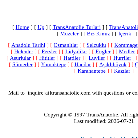
[
Home
]
[
Up
]
[
TransAnatolie Turlari
]
[
TransAnatoli
[
Müzeler
]
[
Biz Kimiz
]
[
İçerik
]
[
Anadolu Tarihi
]
[
Osmanlılar
]
[
Selcuklu
]
[
Kommage
[
Helenler
]
[
Persler
]
[
Lidyalilar
]
[
Frigler
]
[
Medler
[
Asurlular
]
[
Hititler
]
[
Hattiler
]
[
Luviler
]
[
Hurriler
]
[
Sümerler
]
[
Yumuktepe
]
[
Hacilar
]
[
Aşıklıhöyük
]
[
Ç
[
Karahantepe
]
[
Kazılar
]
Mail to
inquire[at]transanatolie.com
with questions or co
Copyright © 1997 TransAnatolie. All righ
Last modified: 2026-07-21