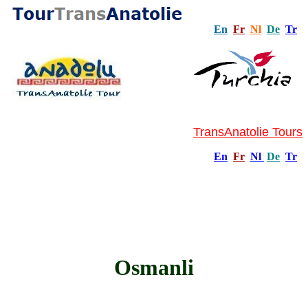
En
Fr
Nl
De
Tr
TransAnatolie Tours
En
Fr
Nl
De
Tr
Osmanli