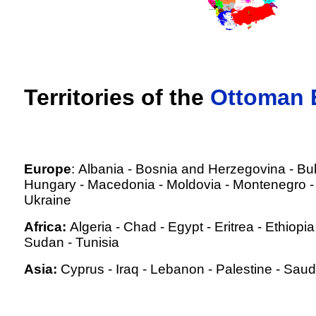
Territories of the
Ottoman 
Europe
:
Albania
-
Bosnia and Herzegovina
-
Bul
Hungary
-
Macedonia
-
Moldovia
-
Montenegro
Ukraine
Africa:
Algeria
-
Chad
-
Egypt
-
Eritrea
-
Ethiopia
Sudan
-
Tunisia
Asia:
Cyprus
-
Iraq
-
Lebanon
-
Palestine
-
Saudi